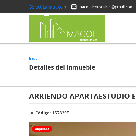
Select Language
▼
macolbienesraices@gmail.com
Inicio
Detalles del inmueble
ARRIENDO APARTAESTUDIO E
Código
: 1578395
Alquilado