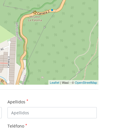
Leaflet
| Wasi - ©
OpenStreetMap
*
Apellidos
*
Teléfono