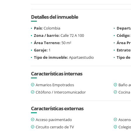
Detalles del inmueble
País:
Colombia
Depart
Zona / barrio:
Calle 72 A 100
Código:
Área Terreno:
50 m²
Área Pr
Garaje:
1
Estrato
Tipo de inmueble:
Apartaestudio
Tipo de
Características internas
Armarios Empotrados
Baño au
Citófono / Intercomunicador
Cocina 
Características externas
Acceso pavimentado
Ascens
Circuito cerrado de TV
Colegio