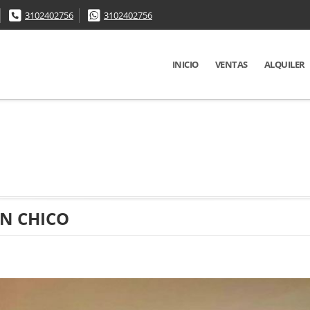
3102402756
3102402756
INICIO
VENTAS
ALQUILER
N CHICO