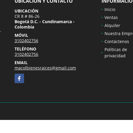
UBICACIÓN Y CONTACTO
INFORMACI
Inicio
UBICACIÓN
CR 8 # 86-26
Ventas
Bogotá D.C. - Cundinamarca -
Alquiler
Colombia
r
Nuestra Empr
MÓVIL
3102402756
Contáctenos
TELÉFONO
Políticas de
3102402756
privacidad
EMAIL
macolbienesraices@gmail.com
Facebook