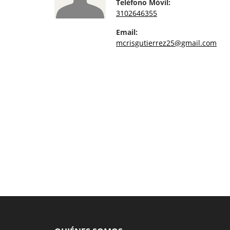
Teléfono Móvil:
3102646355
Email:
mcrisgutierrez25@gmail.com