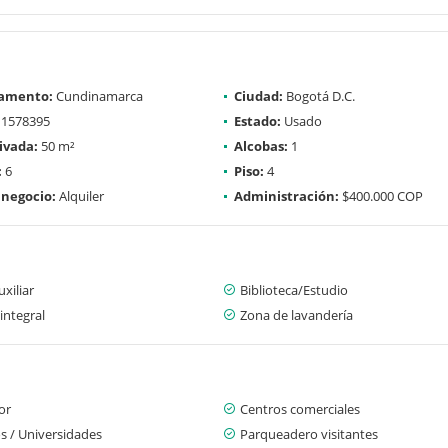
amento:
Cundinamarca
Ciudad:
Bogotá D.C.
1578395
Estado:
Usado
ivada:
50 m²
Alcobas:
1
:
6
Piso:
4
 negocio:
Alquiler
Administración:
$400.000 COP
xiliar
Biblioteca/Estudio
integral
Zona de lavandería
or
Centros comerciales
s / Universidades
Parqueadero visitantes