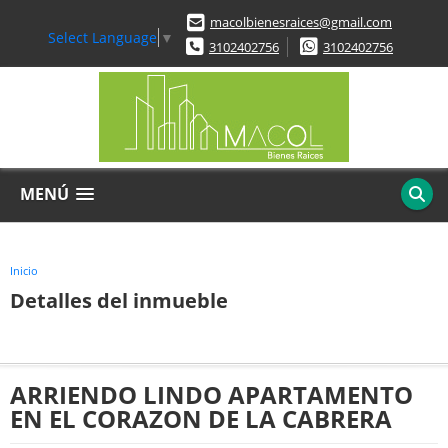
macolbienesraices@gmail.com
Select Language
▼
3102402756
3102402756
MENÚ
Inicio
Detalles del inmueble
ARRIENDO LINDO APARTAMENTO
EN EL CORAZON DE LA CABRERA