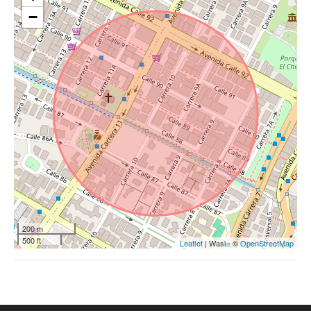
−
200 m
500 ft
Leaflet
| Wasi - ©
OpenStreetMap