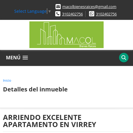
macolbienesraices@gmail.com
Select Language
▼
3102402756
3102402756
MENÚ
Inicio
Detalles del inmueble
ARRIENDO EXCELENTE
APARTAMENTO EN VIRREY