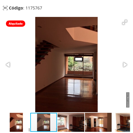
Código
: 1175767
Alquilado