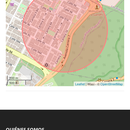
200 m
500 ft
Leaflet
| Wasi - ©
OpenStreetMap
QUIÉNES SOMOS