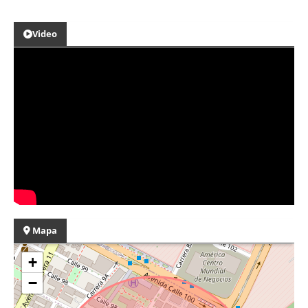
Video
Mapa
+
−