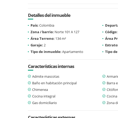
Detalles del inmueble
País:
Colombia
Depart
Zona / barrio:
Norte 101 A 127
Código:
Área Terreno:
134 m²
Área Pr
Garaje:
2
Estrato
Tipo de inmueble:
Apartamento
Tipo de
Características internas
Admite mascotas
Armari
Baño en habitación principal
Barra e
Chimenea
Citófo
Cocina integral
Cocina
Gas domiciliario
Zona d
Características externas