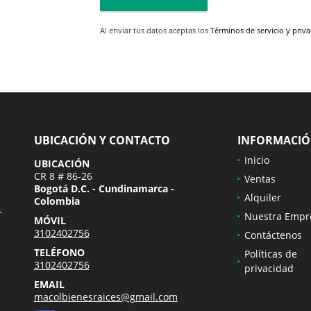
Al enviar tus datos aceptas los
Términos de servicio y priv
UBICACIÓN Y CONTACTO
INFORMACI
Inicio
UBICACIÓN
CR 8 # 86-26
Ventas
Bogotá D.C. - Cundinamarca -
Alquiler
Colombia
r
Nuestra Empr
MÓVIL
3102402756
Contáctenos
TELÉFONO
Políticas de
3102402756
privacidad
EMAIL
macolbienesraices@gmail.com