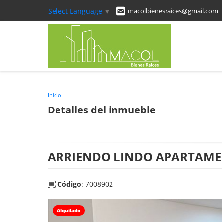
Select Language
▼
macolbienesraices@gmail.com
Inicio
Detalles del inmueble
ARRIENDO LINDO APARTAME
Código
: 7008902
Alquilado