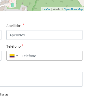
Leaflet
| Wasi - ©
OpenStreetMap
*
Apellidos
*
Teléfono
▼
iarias