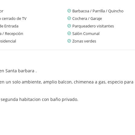
or
Barbacoa / Parrilla / Quincho
o cerrado de TV
Cochera / Garaje
de Entrada
Parqueadero visitantes
a / Recepción
Salón Comunal
sidencial
Zonas verdes
 en Santa barbara .
n un solo ambiente, amplio balcon, chimenea a gas, especio para e
 y segunda habitacion con baño privado.