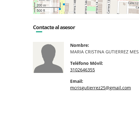
200 m
500 ft
Contacte al asesor
Nombre:
MARIA CRISTINA GUTIERREZ ME
Teléfono Móvil:
3102646355
Email:
mcrisgutierrez25@gmail.com