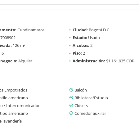
amento:
Cundinamarca
Ciudad:
Bogotá D.C.
7008902
Estado:
Usado
ivada:
126 m²
Alcobas:
2
:
6
Piso:
2
 negocio:
Alquiler
Administración:
$1.161.935 COP
os Empotrados
Balcón
stilo americano
Biblioteca/Estudio
no / Intercomunicador
Clósets
 tipo americano
Comedor auxiliar
e lavandería