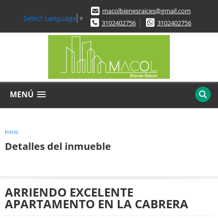
macolbienesraices@gmail.com
Select Language
▼
3102402756
3102402756
MENÚ
Inicio
Detalles del inmueble
ARRIENDO EXCELENTE
APARTAMENTO EN LA CABRERA