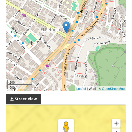
200 m
500 ft
Leaflet
| Wasi - ©
OpenStreetMap
Street View