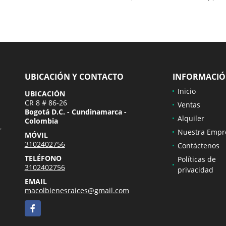
UBICACIÓN Y CONTACTO
INFORMACI
Inicio
UBICACIÓN
CR 8 # 86-26
Ventas
Bogotá D.C. - Cundinamarca -
Alquiler
Colombia
r
Nuestra Empr
MÓVIL
3102402756
Contáctenos
TELÉFONO
Políticas de
3102402756
privacidad
EMAIL
macolbienesraices@gmail.com
Facebook