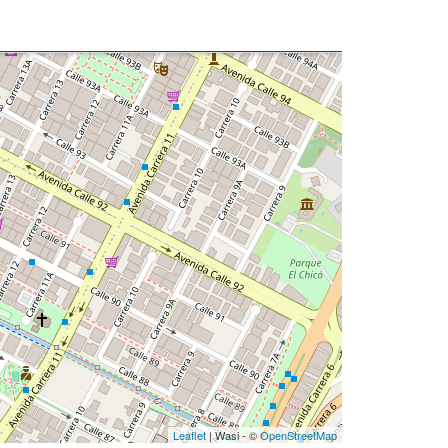
Leaflet
| Wasi - ©
OpenStreetMap