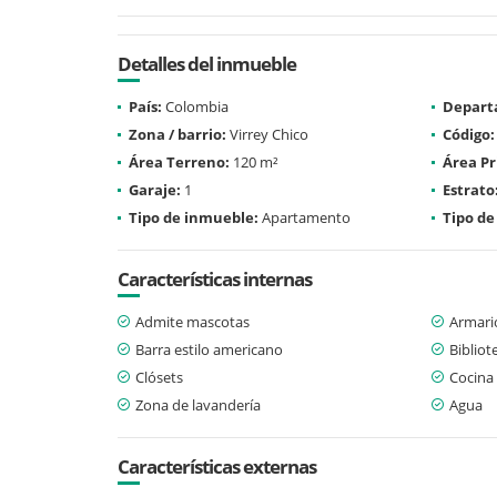
Detalles del inmueble
País:
Colombia
Depart
Zona / barrio:
Virrey Chico
Código:
Área Terreno:
120 m²
Área Pr
Garaje:
1
Estrato
Tipo de inmueble:
Apartamento
Tipo de
Características internas
Admite mascotas
Armari
Barra estilo americano
Bibliot
Clósets
Cocina 
Zona de lavandería
Agua
Características externas