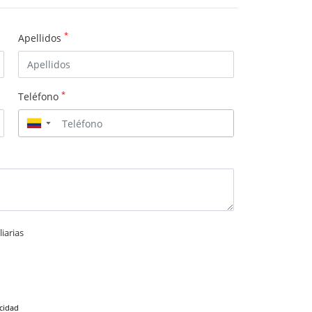
*
Apellidos
*
Teléfono
▼
iarias
acidad