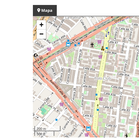
Mapa
+
−
200 m
500 ft