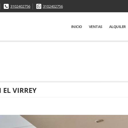
3102402756
3102402756
INICIO
VENTAS
ALQUILER
EL VIRREY