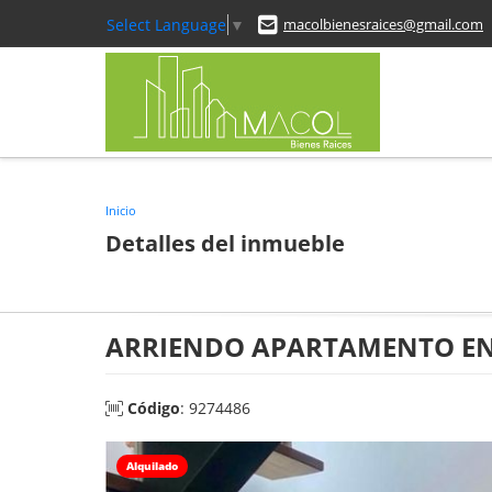
Select Language
▼
macolbienesraices@gmail.com
Inicio
Detalles del inmueble
ARRIENDO APARTAMENTO EN 
Código
: 9274486
Alquilado