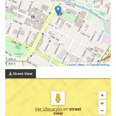
200 m
500 ft
Leaflet
| Wasi - ©
OpenStreetMap
Street View
Ver Ubicación
en
street
view