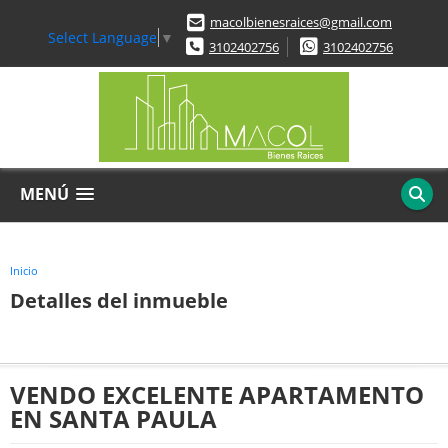
macolbienesraices@gmail.com
Select Language
▼
3102402756
3102402756
MENÚ
Inicio
Detalles del inmueble
VENDO EXCELENTE APARTAMENTO
EN SANTA PAULA