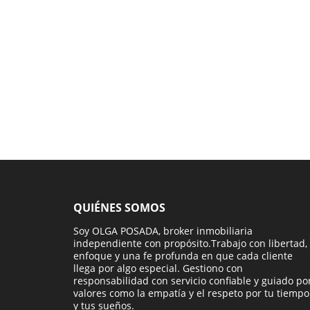
QUIÉNES SOMOS
Soy OLGA POSADA, broker inmobiliaria
independiente con propósito.Trabajo con libertad,
enfoque y una fe profunda en que cada cliente
llega por algo especial. Gestiono con
responsabilidad con servicio confiable y guiado po
valores como la empatía y el respeto por tu tiempo
y tus sueños.