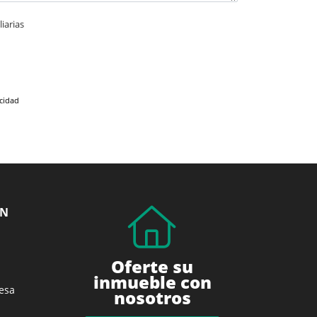
iarias
acidad
ÓN
Oferte su
inmueble con
esa
nosotros