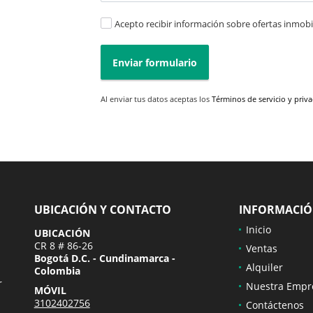
Acepto recibir información sobre ofertas inmobil
Enviar formulario
Al enviar tus datos aceptas los
Términos de servicio y priv
UBICACIÓN Y CONTACTO
INFORMACI
Inicio
UBICACIÓN
CR 8 # 86-26
Ventas
Bogotá D.C. - Cundinamarca -
Alquiler
Colombia
r
Nuestra Empr
MÓVIL
3102402756
Contáctenos