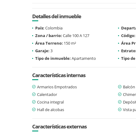
Detalles del inmueble
País:
Colombia
Depart
Zona / barrio:
Calle 100 A 127
Código:
Área Terreno:
150 m²
Área Pr
Garaje:
3
Estrato
Tipo de inmueble:
Apartamento
Tipo de
Características internas
Armarios Empotrados
Balcón
Calentador
Chime
Cocina integral
Depósi
Hall de alcobas
Vista 
Características externas