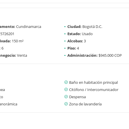
amento:
Cundinamarca
Ciudad:
Bogotá D.C.
5726201
Estado:
Usado
ivada:
150 m²
Alcobas:
3
:
6
Piso:
4
 negocio:
Venta
Administración:
$945.000 COP
Baño en habitación principal
nea
Citófono / Intercomunicador
to
Despensa
panorámica
Zona de lavandería