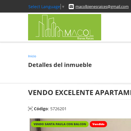
Select Language
▼
macolbienesraices@gmail.com
Inicio
Detalles del inmueble
VENDO EXCELENTE APARTAM
Código
: 5726201
VENDO SANTA PAULA CON BALCON
Vendido