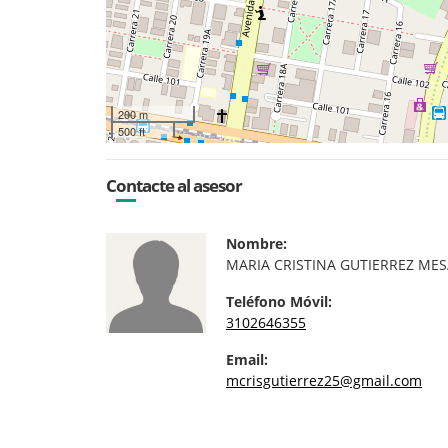
200 m
500 ft
Contacte al asesor
Nombre:
MARIA CRISTINA GUTIERREZ ME
Teléfono Móvil:
3102646355
Email:
mcrisgutierrez25@gmail.com