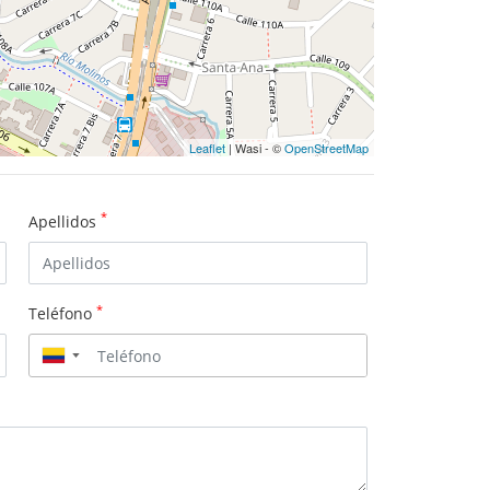
Leaflet
| Wasi - ©
OpenStreetMap
*
Apellidos
*
Teléfono
▼