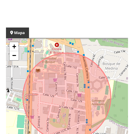
Mapa
+
−