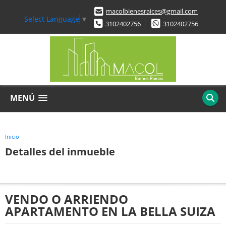
macolbienesraices@gmail.com
Select Language
▼
3102402756
3102402756
MENÚ
Inicio
Detalles del inmueble
VENDO O ARRIENDO
APARTAMENTO EN LA BELLA SUIZA