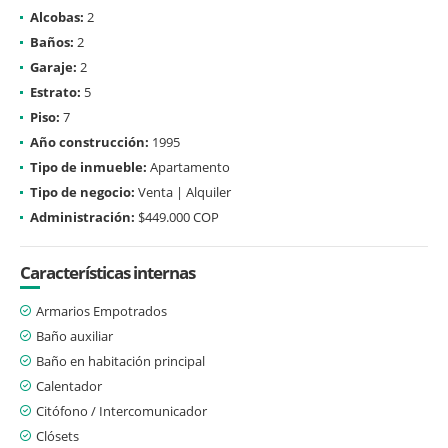
Alcobas:
2
Baños:
2
Garaje:
2
Estrato:
5
Piso:
7
Año construcción:
1995
Tipo de inmueble:
Apartamento
Tipo de negocio:
Venta | Alquiler
Administración:
$449.000 COP
Características internas
Armarios Empotrados
Baño auxiliar
Baño en habitación principal
Calentador
Citófono / Intercomunicador
Clósets