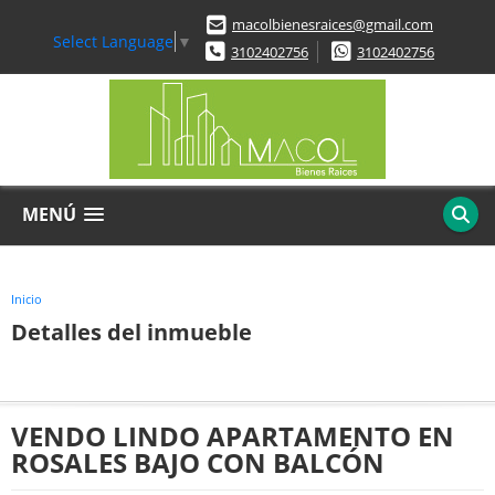
macolbienesraices@gmail.com
Select Language
▼
3102402756
3102402756
MENÚ
Inicio
Detalles del inmueble
VENDO LINDO APARTAMENTO EN
ROSALES BAJO CON BALCÓN