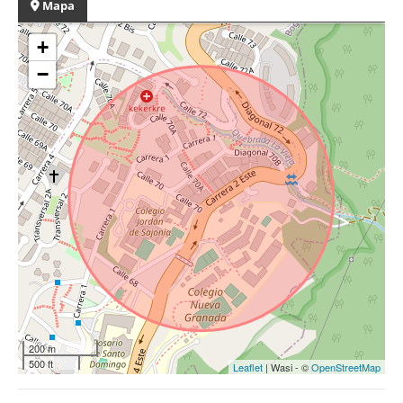
Mapa
+
−
200 m
500 ft
Leaflet
| Wasi - ©
OpenStreetMap