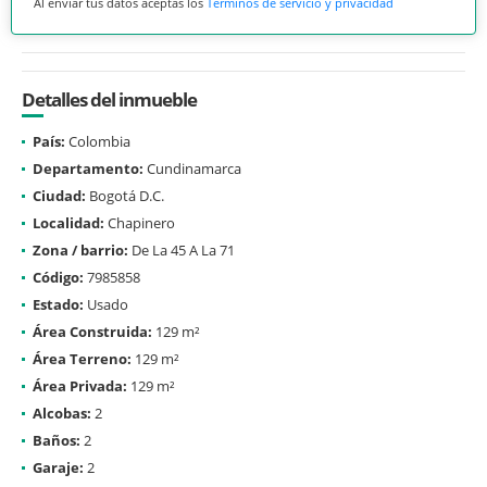
Al enviar tus datos aceptas los
Términos de servicio y privacidad
Detalles del inmueble
País:
Colombia
Departamento:
Cundinamarca
Ciudad:
Bogotá D.C.
Localidad:
Chapinero
Zona / barrio:
De La 45 A La 71
Código:
7985858
Estado:
Usado
Área Construida:
129 m²
Área Terreno:
129 m²
Área Privada:
129 m²
Alcobas:
2
Baños:
2
Garaje:
2