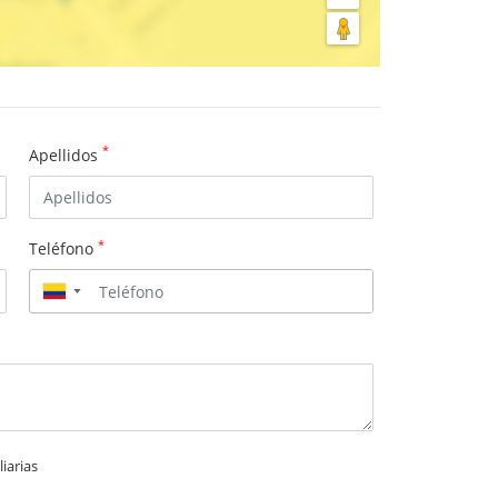
*
Apellidos
*
Teléfono
▼
iarias