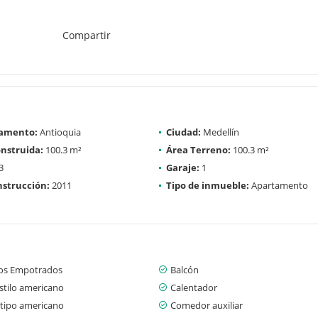
Compartir
amento:
Antioquia
Ciudad:
Medellín
nstruida:
100.3 m²
Área Terreno:
100.3 m²
3
Garaje:
1
strucción:
2011
Tipo de inmueble:
Apartamento
os Empotrados
Balcón
stilo americano
Calentador
 tipo americano
Comedor auxiliar