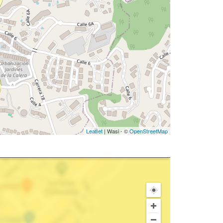
Leaflet
| Wasi - ©
OpenStreetMap