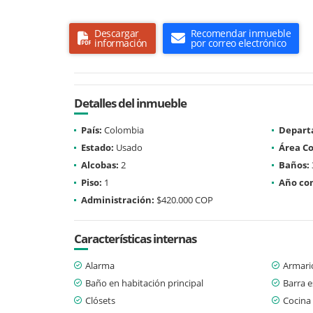
Descargar
Recomendar inmueble
información
por correo electrónico
Detalles del inmueble
País:
Colombia
Depart
Estado:
Usado
Área Co
Alcobas:
2
Baños:
Piso:
1
Año con
Administración:
$420.000 COP
Características internas
Alarma
Armari
Baño en habitación principal
Barra e
Clósets
Cocina