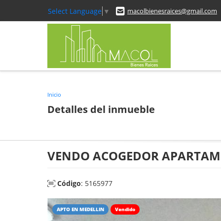
Select Language
▼
macolbienesraices@gmail.com
Inicio
Detalles del inmueble
VENDO ACOGEDOR APARTAME
Código
: 5165977
APTO EN MEDELLIN
Vendido