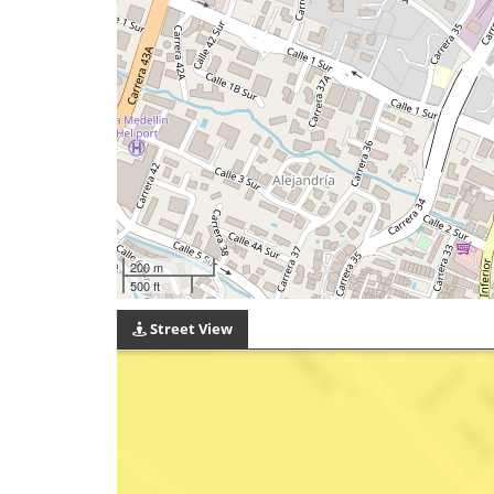
200 m
500 ft
Street View