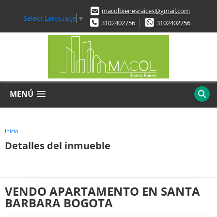
macolbienesraices@gmail.com
Select Language
▼
3102402756
3102402756
MENÚ
Inicio
Detalles del inmueble
VENDO APARTAMENTO EN SANTA
BARBARA BOGOTA