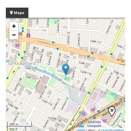
Mapa
+
−
200 m
500 ft
Leaflet
| Wasi - ©
OpenStreetMap