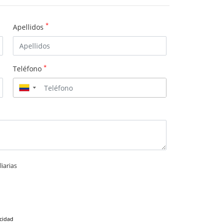
*
Apellidos
*
Teléfono
▼
iarias
acidad