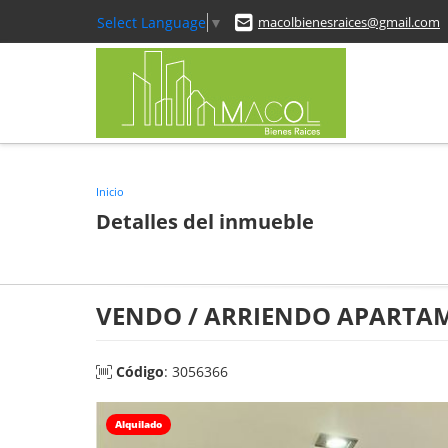
Select Language
▼
macolbienesraices@gmail.com
Inicio
Detalles del inmueble
VENDO / ARRIENDO APARTA
Código
: 3056366
Alquilado