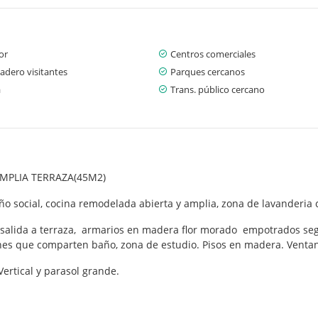
or
Centros comerciales
adero visitantes
Parques cercanos
a
Trans. público cercano
MPLIA TERRAZA(45M2)
año social, cocina remodelada abierta y amplia, zona de lavanderia 
, salida a terraza, armarios en madera flor morado empotrados se
s que comparten baño, zona de estudio. Pisos en madera. Ventana
ertical y parasol grande.