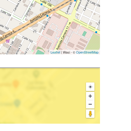
Leaflet
| Wasi - ©
OpenStreetMap