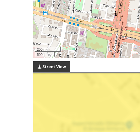
200 m
500 ft
Street View