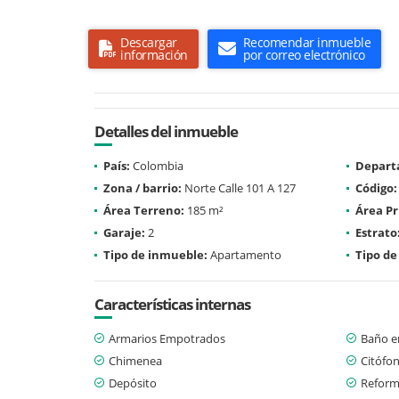
Descargar
Recomendar inmueble
información
por correo electrónico
Detalles del inmueble
País:
Colombia
Depart
Zona / barrio:
Norte Calle 101 A 127
Código:
Área Terreno:
185 m²
Área Pr
Garaje:
2
Estrato
Tipo de inmueble:
Apartamento
Tipo de
Características internas
Armarios Empotrados
Baño en
Chimenea
Citófo
Depósito
Refor