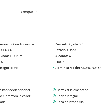
Compartir
amento:
Cundinamarca
Ciudad:
Bogotá D.C.
3056366
Estado:
Usado
ivada:
139.71 m²
Alcobas:
4
:
6
Piso:
1
 negocio:
Venta
Administración:
$1.080.000 COP
 habitación principal
Barra estilo americano
no / Intercomunicador
Cocina integral
mado
Zona de lavandería