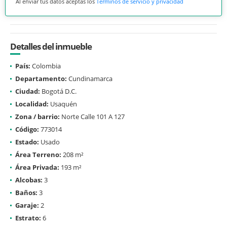
Al enviar tus datos aceptas los
Términos de servicio y privacidad
Detalles del inmueble
País:
Colombia
Departamento:
Cundinamarca
Ciudad:
Bogotá D.C.
Localidad:
Usaquén
Zona / barrio:
Norte Calle 101 A 127
Código:
773014
Estado:
Usado
Área Terreno:
208 m²
Área Privada:
193 m²
Alcobas:
3
Baños:
3
Garaje:
2
Estrato:
6