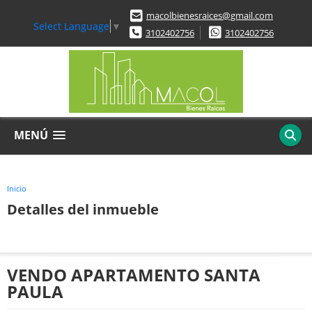
macolbienesraices@gmail.com
Select Language
▼
3102402756
3102402756
MENÚ
Inicio
Detalles del inmueble
VENDO APARTAMENTO SANTA
PAULA