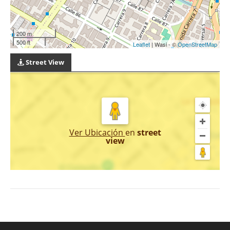
200 m
500 ft
Leaflet
| Wasi - ©
OpenStreetMap
Street View
Ver Ubicación
en
street
view