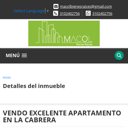
macolbienesraices@gmail.com
Select Language
▼
3102402756
3102402756
MENÚ
Inicio
Detalles del inmueble
VENDO EXCELENTE APARTAMENTO
EN LA CABRERA