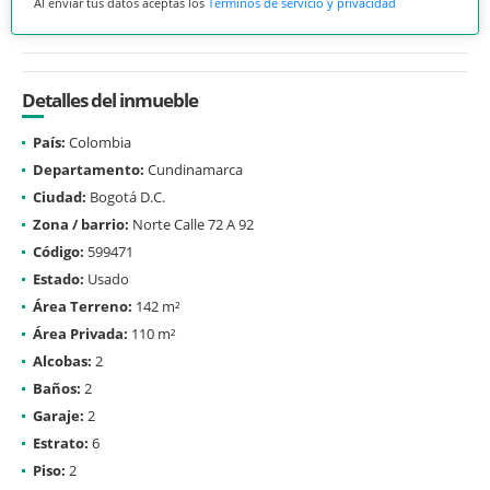
Al enviar tus datos aceptas los
Términos de servicio y privacidad
Detalles del inmueble
País:
Colombia
Departamento:
Cundinamarca
Ciudad:
Bogotá D.C.
Zona / barrio:
Norte Calle 72 A 92
Código:
599471
Estado:
Usado
Área Terreno:
142 m²
Área Privada:
110 m²
Alcobas:
2
Baños:
2
Garaje:
2
Estrato:
6
Piso:
2