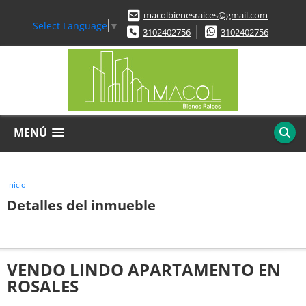
macolbienesraices@gmail.com
Select Language
▼
3102402756
3102402756
MENÚ
Inicio
Detalles del inmueble
VENDO LINDO APARTAMENTO EN
ROSALES