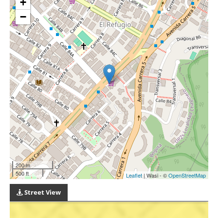
+
−
200 m
500 ft
Leaflet
| Wasi - ©
OpenStreetMap
Street View