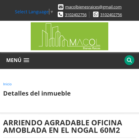
macolbienesraices@gmail.com
Select Language
▼
3102402756
3102402756
MENÚ
Inicio
Detalles del inmueble
ARRIENDO AGRADABLE OFICINA
AMOBLADA EN EL NOGAL 60M2