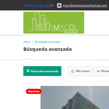
Select Language
▼
macolbienesraices@gmail.com
Inicio
Búsqueda avanzada
Búsqueda avanzada
Más nuevo
Menor
Búsqueda avanzada
Alquilado