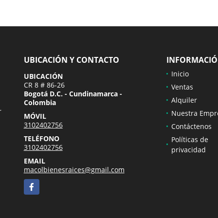
UBICACIÓN Y CONTACTO
INFORMACI
Inicio
UBICACIÓN
CR 8 # 86-26
Ventas
Bogotá D.C. - Cundinamarca -
Alquiler
Colombia
r
Nuestra Empr
MÓVIL
3102402756
Contáctenos
TELÉFONO
Políticas de
3102402756
privacidad
EMAIL
macolbienesraices@gmail.com
Facebook