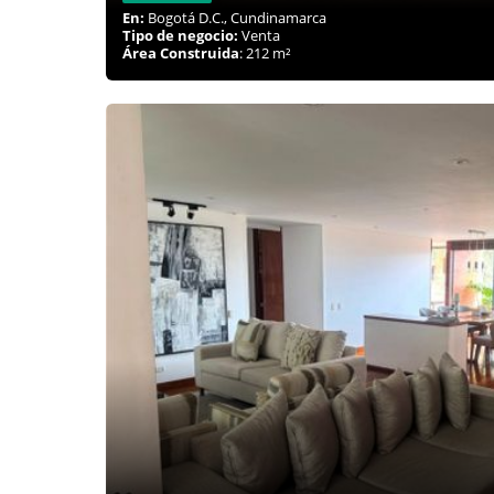
En:
Bogotá D.C., Cundinamarca
Tipo de negocio:
Venta
Área Construida
: 212 m²