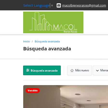
Select Language
▼
macolbienesraices@gmail.com
Inicio
Búsqueda avanzada
Búsqueda avanzada
Más nuevo
Menor
Búsqueda avanzada
Vendido