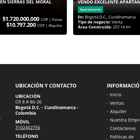
EN SIERRAS DEL MORAL
VENDO EXCELENTE APARTA
Apartamento
En:
Bogotá D.C., Cundinamarca
$1.720.000.000
COP | Venta
Tipo de negocio:
Venta
$10.797.200
COP | Alquiler
Área Construida
: 257.14 m²
UBICACIÓN Y CONTACTO
INFORMACI
Inicio
UBICACIÓN
CR 8 # 86-26
Ventas
Bogotá D.C. - Cundinamarca -
Alquiler
Colombia
r
Nuestra Empr
MÓVIL
3102402756
Contáctenos
TELÉFONO
Políticas de