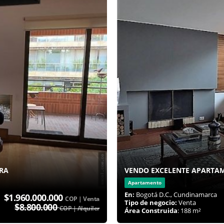
RA
VENDO EXCELENTE APARTAM
Apartamento
En:
Bogotá D.C., Cundinamarca
$1.960.000.000
COP | Venta
Tipo de negocio:
Venta
$8.800.000
COP | Alquiler
Área Construida
: 188 m²