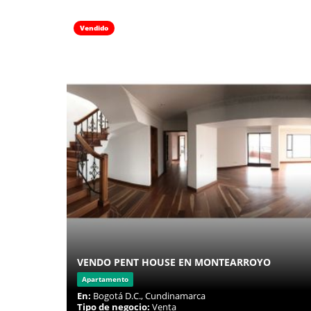
Vendido
VENDO PENT HOUSE EN MONTEARROYO
Apartamento
En:
Bogotá D.C., Cundinamarca
Tipo de negocio:
Venta