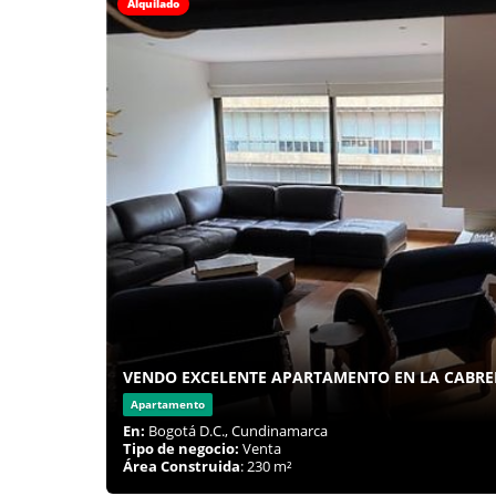
Alquilado
VENDO EXCELENTE APARTAMENTO EN LA CABRE
Apartamento
En:
Bogotá D.C., Cundinamarca
Tipo de negocio:
Venta
Área Construida
: 230 m²